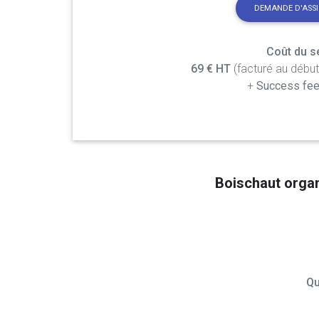
DEMANDE D'ASS
Coût du se
69 € HT
(facturé au débu
+
Success fee
Boischaut orga
Qu