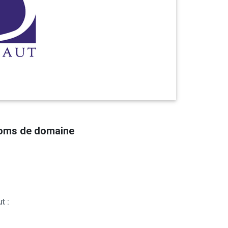
noms de domaine
t :