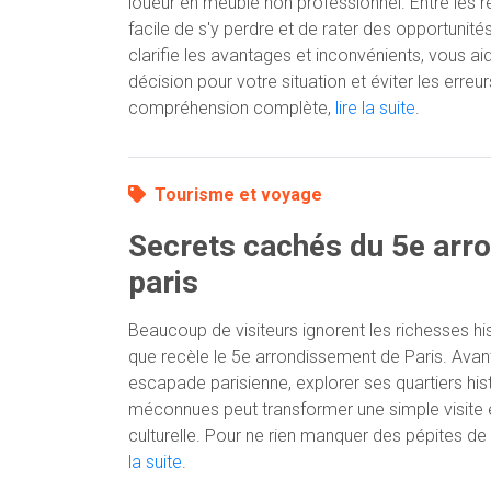
loueur en meublé non professionnel. Entre les ré
facile de s'y perdre et de rater des opportunités
clarifie les avantages et inconvénients, vous ai
décision pour votre situation et éviter les erre
compréhension complète,
lire la suite
.
Tourisme et voyage
Secrets cachés du 5e arr
paris
Beaucoup de visiteurs ignorent les richesses hist
que recèle le 5e arrondissement de Paris. Avant
escapade parisienne, explorer ses quartiers hi
méconnues peut transformer une simple visite e
culturelle. Pour ne rien manquer des pépites d
la suite
.