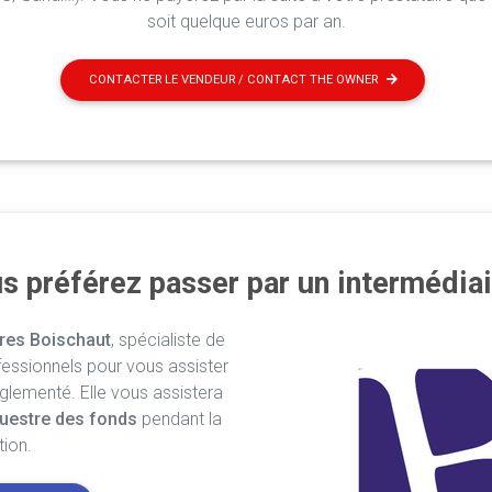
soit quelque euros par an.
CONTACTER LE VENDEUR / CONTACT THE OWNER
s préférez passer par un intermédiai
res Boischaut
, spécialiste de
fessionnels pour vous assister
églementé. Elle vous assistera
uestre des fonds
pendant la
tion.