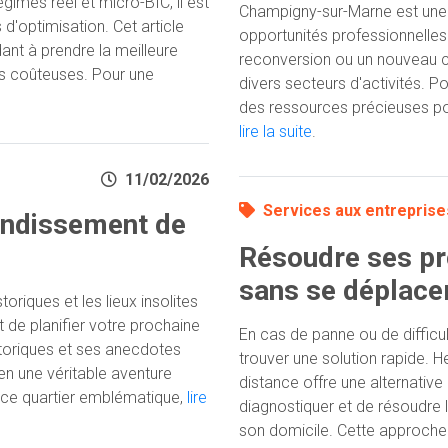
gimes réel et micro-BIC, il est
Champigny-sur-Marne est une 
 d'optimisation. Cet article
opportunités professionnelles
dant à prendre la meilleure
reconversion ou un nouveau ch
urs coûteuses. Pour une
divers secteurs d'activités. P
des ressources précieuses pou
lire la suite
.
11/02/2026
Services aux entreprise
ondissement de
Résoudre ses p
sans se déplace
oriques et les lieux insolites
 de planifier votre prochaine
En cas de panne ou de difficult
storiques et ses anecdotes
trouver une solution rapide. 
n une véritable aventure
distance offre une alternative
e ce quartier emblématique,
lire
diagnostiquer et de résoudre l
son domicile. Cette approche