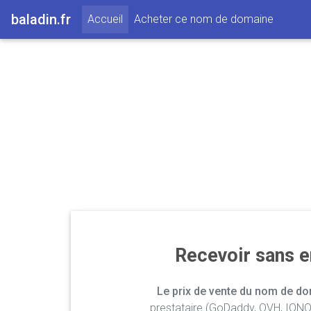
baladin.fr
(current)
Accueil
Acheter ce nom de domaine
Recevoir sans 
Le prix de vente du nom de dom
prestataire (GoDaddy, OVH, IONOS